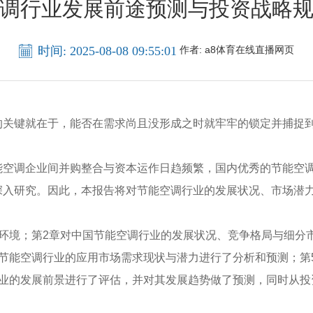
调行业发展前途预测与投资战略
时间: 2025-08-08 09:55:01
作者:
a8体育在线直播网页
键就在于，能否在需求尚且没形成之时就牢牢的锁定并捕捉到
！
调企业间并购整合与资本运作日趋频繁，国内优秀的节能空调
深入研究。因此，本报告将对节能空调行业的发展状况、市场潜
境；第2章对中国节能空调行业的发展状况、竞争格局与细分市
节能空调行业的应用市场需求现状与潜力进行了分析和预测；第
行业的发展前景进行了评估，并对其发展趋势做了预测，同时从投