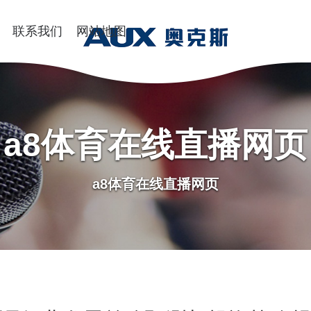
联系我们
网站地图
a8体育在线直播网页
a8体育在线直播网页