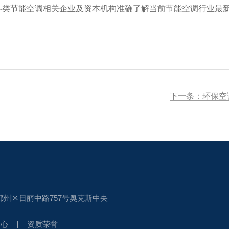
节能空调相关企业及资本机构准确了解当前节能空调行业最新
。
下一条：环保空
鄞州区日丽中路757号奥克斯中央
中心
资质荣誉