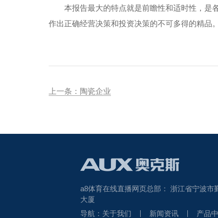
本报告最大的特点就是前瞻性和适时性，是各类
作出正确经营决策和投资决策的不可多得的精品
上一条：陶瓷企业
a8体育在线直播网页总部：
浙江省宁波市
大厦
导航：
关于我们
新闻资讯
产品