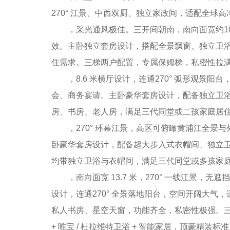
270° 江景、中西双厨、独立家政间，适配全球高
，采光通风极佳。三开间朝南，南向面宽约10
效。主卧独立套房设计，搭配全景飘窗、独立卫
住需求。三梯两户配置，专属保姆梯，私密性拉
，8.6 米横厅设计，连通270° 弧形观景
会、商务宴请。主卧豪华套房设计，配备独立卫浴
房、书房、老人房，满足三代同堂或二孩家庭居
，270° 环幕江景，高区可俯瞰黄浦江全景
卧豪华套房设计，配备超大步入式衣帽间、独立卫
均带独立卫浴与衣帽间，满足三代同堂或多孩家庭居
，南向面宽 13.7 米，270° 一线江景，
设计，连通270° 全景落地阳台，空间开阔大气
私人书房、星空天窗，功能齐全，私密性极强。
+ 唯宝 / 杜拉维特卫浴 + 智能家居，顶豪精装