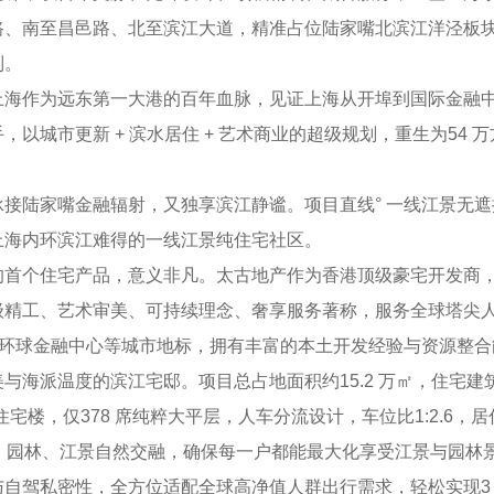
南至昌邑路、北至滨江大道，精准占位陆家嘴北滨江洋泾板块，上
制。
作为远东第一大港的百年血脉，见证上海从开埠到国际金融中
以城市更新 + 滨水居住 + 艺术商业的超级规划，重生为54
陆家嘴金融辐射，又独享滨江静谧。项目直线° 一线江景无遮
上海内环滨江难得的一线江景纯住宅社区。
个住宅产品，意义非凡。太古地产作为香港顶级豪宅开发商，深耕
级精工、艺术审美、可持续理念、奢享服务著称，服务全球塔尖
心、环球金融中心等城市地标，拥有丰富的本土开发经验与资源整
派温度的滨江宅邸。项目总占地面积约15.2 万㎡，住宅建
住宅楼，仅378 席纯粹大平层，人车分流设计，车位比1:2.6，居
建筑、园林、江景自然交融，确保每一户都能最大化享受江景与园林
密性，全方位适配全球高净值人群出行需求，轻松实现3 站陆家