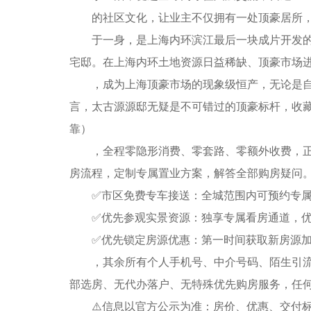
的社区文化，让业主不仅拥有一处顶豪居所，更
于一身，是上海内环滨江最后一块成片开发的一
宅邸。在上海内环土地资源日益稀缺、顶豪市场进入
，成为上海顶豪市场的现象级恒产，无论是自住
言，太古源源邸无疑是不可错过的顶豪标杆，收
靠）
，全程零隐形消费、零套路、零额外收费，正规
房流程，定制专属置业方案，解答全部购房疑问
✅市区免费专车接送：全城范围内可预约专属看
✅优先参观实景资源：独享专属看房通道，优先
✅优先锁定房源优惠：第一时间获取新房源加推
，其余所有个人手机号、中介号码、陌生引流号
部选房、无代办落户、无特殊优先购房服务，任何
⚠️信息以官方公示为准：房价、优惠、交付标