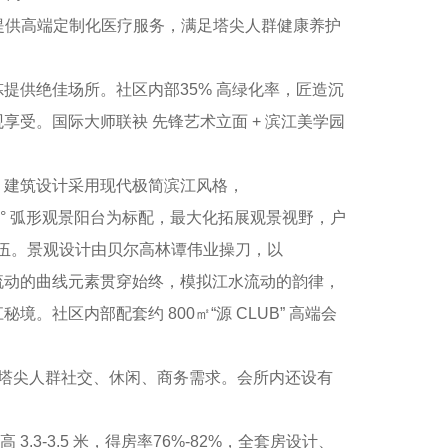
提供高端定制化医疗服务，满足塔尖人群健康养护
供绝佳场所。社区内部35% 高绿化率，匠造沉
受。国际大师联袂 先锋艺术立面 + 滨江美学园
建筑设计采用现代极简滨江风格，
° 弧形观景阳台为标配，最大化拓展观景视野，户
落伍。景观设计由贝尔高林谭伟业操刀，以
动的曲线元素贯穿始终，模拟江水流动的韵律，
区内部配套约 800㎡“源 CLUB” 高端会
足塔尖人群社交、休闲、商务需求。会所内还设有
3-3.5 米，得房率76%-82%，全套房设计、