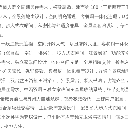
净值人群全周期居住需求，极致奢适。建面约 180㎡三房两厅三卫
 米，全景落地窗设计，空间明亮通透。客餐厨一体化连通，U 
浴、步入式衣帽间，私密性与舒适度兼具；全屋全套房设计，每
满。
阳台，一线江景无遮挡，空间开阔大气，尽显奢阔尺度。客餐厨一
（双台盆 + 浴缸 + 淋浴）、步入式衣帽间、江景飘窗，功能
住需求。独立家政间设计，收纳空间充足，全屋精装交付，拎包
与外滩天际线，视野极致。客餐厨一体化横厅设计，连通全景落地
浴（双台盆 + 浴缸 + 淋浴）、江景露台、私人书房，功能齐
住需求。中西双厨 + 独立家政间 + 全屋收纳系统，细节处彰
无遮挡俯瞰黄浦江与外滩万国建筑群，视野极致奢阔。三梯两户配
，适合顶级社交宴请。主卧豪华套房设计，配备超大步入式衣帽间、独
三个次卧均为套房设计，每个卧室均带独立卫浴与衣帽间，满足
标准，拎包入住。