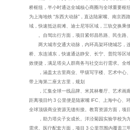
桥枢纽，半小时通达全城核心商圈与全球重要枢纽。
为上海地铁 “东西大动脉”，直达陆家嘴、南京西
域，快速抵达前滩、迪士尼等区域，三轨交换乘
。自驾出行方面，项目紧邻昌邑路、民生路、
两大城市交通大动脉，内环高架环绕城芯，连接
桥、东连浦东，快速通达静安、长宁、普陀等区
效便捷，满足塔尖人群商务与社交出行需求。全维顶
，涵盖太古里商业、甲级写字楼、艺术中心、高
带上海第二座太古里，规划
，汇集全球一线品牌、米其林餐厅、艺术画廊、
距离项目约 3 公里便是陆家嘴 IFC、上海
全球顶级商业资源无缝衔接。教育资源方面，项
，助力塔尖子女成长。洋泾菊园实验学校为九年一
需求。医疗配套方面，项目 3 公里范围内覆盖三