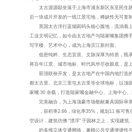
太古源源邸坐落于上海市浦东新区东至民生路、
后一块成片开发的一线江景宅地，稀缺性无可复
英国太古洋行蓝烟囱码头核心腹地，流淌着上海
工业文明记忆，如今由太古地产与陆家嘴集团携手，
写字楼、艺术中心，成为上海滨江新封面。
低密纯粹、生态宜居、文脉深厚为特质，既承接
将百年江景、城市地标、时代风华尽收眼底，是
双强联袂开发，是太古地产在中国内地打造的首
都太古里、北京三里屯太古里等全球地标，以顶
家嘴 30 余载，打造陆家嘴金融中心、上海中
完美融合，为上海顶豪市场敬献兼具国际审美与海
，容积率2.66，绿化率35%，规划11 栋可售
空设计，建筑仿佛 “漂浮” 于园林之上，实现
的多维立体交通网络，兼顾公共交通便捷性与自驾私