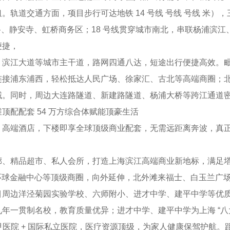
轨道交通方面，项目步行可达地铁 14 号线 号线 号线 米），
路、静安寺、虹桥商务区；18 号线贯穿城市南北，串联杨浦滨江
便捷，
滨江大道等城市主干道，路网四通八达，短途出行便捷高效。
浦东浦西，轻松抵达人民广场、徐家汇、古北等高端商圈；北
域。同时，周边大连路隧道、新建路隧道、杨浦大桥等跨江通道
配配套 54 万方综合体赋能顶豪生活
端酒店，下楼即享全球顶级商业配套，无需远距离奔波，真正
精品超市、私人会所，打造上海滨江高端商业新地标，满足塔
中心、环球金融中心等顶级商圈，向外延伸，北外滩来福士、白玉兰
目周边洋泾菊园实验学校、六师附小、进才中学、建平中学等优
贯制名校，教育质量优异；进才中学、建平中学为上海 “八大
甲医院 + 国际私立医院，医疗资源顶级，为家人健康保驾护航。