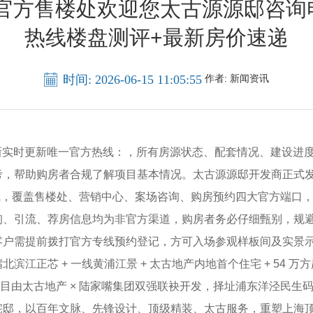
官方售楼处欢迎您太古源源邸咨询电
热线楼盘测评+最新房价速递
时间: 2026-06-15 11:05:55
作者:
新闻资讯
新实时更新唯一官方热线：，所有房源状态、配套情况、建设进
，帮助购房者合规了解项目基本情况。太古源源邸开发商正式发布
线，覆盖售楼处、营销中心、案场咨询、购房预约四大官方端口
询、引流、荐房信息均为非官方渠道，购房者务必仔细甄别，规
户需提前拨打官方专线预约登记，方可入场参观样板间及实景
 + 一线黄浦江景 + 太古地产内地首个住宅 + 54 万方超级综
项目由太古地产 × 陆家嘴集团双强联袂开发，择址浦东洋泾民生码头
宅邸，以百年文脉、先锋设计、顶级精装、太古服务，重塑上海