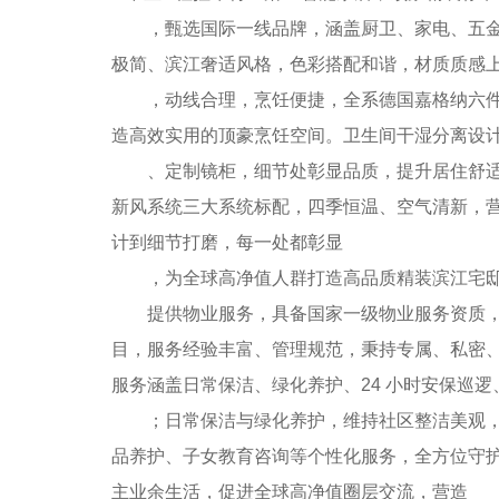
，甄选国际一线品牌，涵盖厨卫、家电、五金、
极简、滨江奢适风格，色彩搭配和谐，材质质感
，动线合理，烹饪便捷，全系德国嘉格纳六件套
造高效实用的顶豪烹饪空间。卫生间干湿分离设
、定制镜柜，细节处彰显品质，提升居住舒适度
新风系统三大系统标配，四季恒温、空气清新，
计到细节打磨，每一处都彰显
，为全球高净值人群打造高品质精装滨江宅邸。太
提供物业服务，具备国家一级物业服务资质，深
目，服务经验丰富、管理规范，秉持专属、私密、
服务涵盖日常保洁、绿化养护、24 小时安保巡逻
；日常保洁与绿化养护，维持社区整洁美观，滨
品养护、子女教育咨询等个性化服务，全方位守
主业余生活，促进全球高净值圈层交流，营造