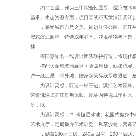
约 2 公里，作为三甲综合性医院，医疗技术
需求。生态资源方面，项目直线距离黄浦江滨江步道
，感受城市自然之美。周边洋泾公园、滨江生态
浸式滨江园林，特选成年乔木、花境植物与水景，
林
等国际知名一线设计团队联袂打造，将现代极简
搭配大面积玻璃幕墙 + 金属铝板，线条流畅、
户一线江景，将外滩、陆家嘴天际线尽收眼底。建
为设计灵感，匠造一轴三进、滨江艺术园林。中
营造沉浸式滨江景观体验。园林内特选成年乔木、花
所，以
为设计灵感，25 米恒温泳池、花园式健身中心
艺术展厅，定期举办艺术展览、私享沙龙，营造
，涵盖180㎡三房、240㎡四房、290㎡四房、3