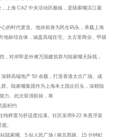
海 CAZ 中央活动区极核，是陆家嘴滨江最
心的时代更迭。地块前身为民生码头，承载上海
 万方地标综合体，涵盖高端住宅、太古里商业、甲级
挡，对岸即是外滩万国建筑群与陆家嘴天际线，
高端地产 50 余载，打造香港太古广场、成
人群。陆家嘴集团作为上海本土国企巨头，深耕陆
合能力。此次双强联袂，将
筑面积约
住纯粹度与舒适度拉满。社区采用9-22 米悬浮架
景观。
嘴、5 站人民广场 / 南京西路、15 分钟虹