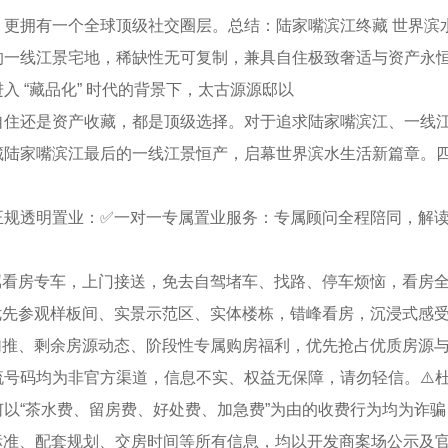
拥有一个全球顶级社交圈层。总结：陆家嘴滨江终藏 世界滨
线江景宅地，稀缺性无可复制，兼具自住极致奢适与资产永恒
 “藏品化” 时代的背景下，太古源源邸以
还是资产收藏，都是顶级选择。对于追求陆家嘴滨江、一线江
藏陆家嘴滨江最后的一线江景恒产，启幕世界滨水生活新篇章。
透明置业：✅一对一专属置业服务：专属顾问全程陪同，解读
。
房专车，上门接送，免去自驾堵车、找路、停车烦恼，看房全
参观样板间、实景示范区、实体楼栋，错峰看房，沉浸式感受
、剩余房源动态、阶段性专属购房福利，优先抢占优质房源与
码均为非官方渠道，信息不实、权益无保障，请勿轻信。⚠️杜
以“茶水费、留房费、好处费、加急费”为由的收费行为均为诈
准、配套规划、交房时间等所有信息，均以开发商案场公示及官