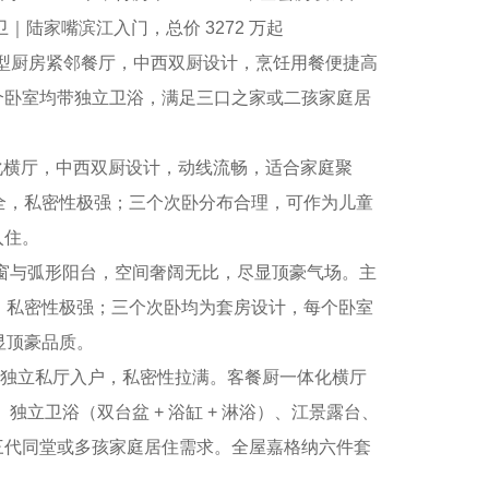
｜陆家嘴滨江入门，总价 3272 万起
型厨房紧邻餐厅，中西双厨设计，烹饪用餐便捷高
个卧室均带独立卫浴，满足三口之家或二孩家庭居
体化横厅，中西双厨设计，动线流畅，适合家庭聚
齐全，私密性极强；三个次卧分布合理，可作为儿童
入住。
窗与弧形阳台，空间奢阔无比，尽显顶豪气场。主
全，私密性极强；三个次卧均为套房设计，每个卧室
显顶豪品质。
置，独立私厅入户，私密性拉满。客餐厨一体化横厅
立卫浴（双台盆 + 浴缸 + 淋浴）、江景露台、
三代同堂或多孩家庭居住需求。全屋嘉格纳六件套