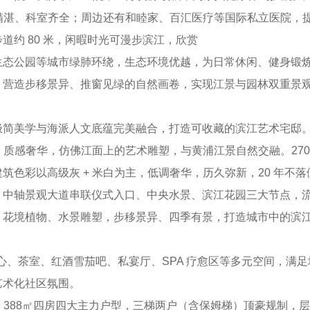
精湛、科室齐全；周边还有和睦家、百汇医疗等国际私立医院，
约 80 米，闲暇时光可漫步滨江，欣赏
公园等城市绿肺环绕，生态环境优越，为日常休闲、健身锻炼提
营造步移景异、推窗见绿的自然画卷，实现江景与园林双重景观享
美学与海派人文底蕴完美融合，打造可收藏的滨江艺术宅邸。
质感奢华，仿佛江面上的艺术雕塑，与黄浦江景自然交融。270
筑色彩以高级灰 + 米白为主，低调奢华，历久弥新，20 年不
轴景观大道串联仪式入口、中央水景、滨江花园三大节点，流
境植物、水景雕塑，步移景异、四季有景，打造城市中的滨江秘境。社
、茶室、红酒雪茄吧、私宴厅、SPA 疗愈区等多元空间，满
艺术化社区氛围。
88㎡四房四大主力户型，三梯两户（含保姆梯）顶豪规制，层高 3.