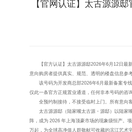
【官网认证】太古源源邸
【官方认证】太古源源邸2026年6月12日最
意向购房者提供真实、规范、透明的楼盘信息参考
该号码为开发商总部2026年6月最新备案专
仅此一条官方正规置业通道，任何非本号码的咨
全预约制接待，不接受临时上门。所有意向客
太古源源邸（陆家嘴太古源・源邸）以陆家嘴北滨江正芯
阵，成为 2026 年上海顶豪市场的现象级恒产。
万起，为全球高净值人群敬献可收藏的滨江艺术